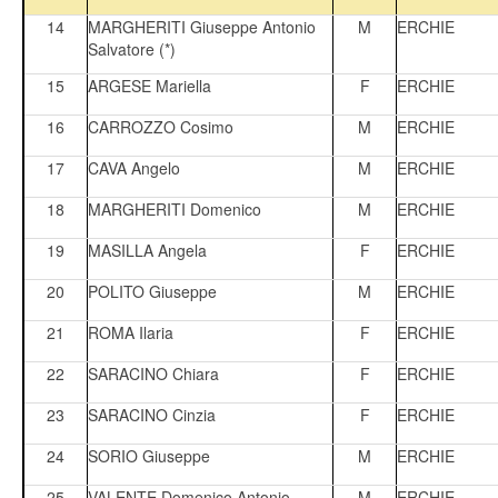
14
MARGHERITI Giuseppe Antonio
M
ERCHIE
Salvatore (*)
15
ARGESE Mariella
F
ERCHIE
16
CARROZZO Cosimo
M
ERCHIE
17
CAVA Angelo
M
ERCHIE
18
MARGHERITI Domenico
M
ERCHIE
19
MASILLA Angela
F
ERCHIE
20
POLITO Giuseppe
M
ERCHIE
21
ROMA Ilaria
F
ERCHIE
22
SARACINO Chiara
F
ERCHIE
23
SARACINO Cinzia
F
ERCHIE
24
SORIO Giuseppe
M
ERCHIE
25
VALENTE Domenico Antonio
M
ERCHIE