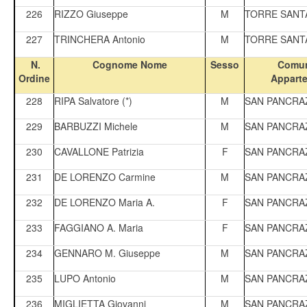
226
RIZZO Giuseppe
M
TORRE SANT
227
TRINCHERA Antonio
M
TORRE SANT
N.
Cognome Nome
Sesso
Comun
Ordine
Appart
228
RIPA Salvatore (*)
M
SAN PANCRA
229
BARBUZZI Michele
M
SAN PANCRA
230
CAVALLONE Patrizia
F
SAN PANCRA
231
DE LORENZO Carmine
M
SAN PANCRA
232
DE LORENZO Maria A.
F
SAN PANCRA
233
FAGGIANO A. Maria
F
SAN PANCRA
234
GENNARO M. Giuseppe
M
SAN PANCRA
235
LUPO Antonio
M
SAN PANCRA
236
MIGLIETTA Giovanni
M
SAN PANCRA