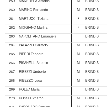
259
MANFREDA Antonio
M
BRINDISI
260
MARINO Fernando
M
BRINDISI
261
MARTUCCI Tiziana
F
BRINDISI
262
MIGGIANO Marina
F
BRINDISI
263
NAPOLITANO Emanuela
F
BRINDISI
264
PALAZZO Carmelo
M
BRINDISI
265
PIERRI Teodoro
M
BRINDISI
266
PISANELLI Antonio
M
BRINDISI
267
RIBEZZI Umberto
M
BRINDISI
268
RIBEZZO Luca
M
BRINDISI
269
ROLLO Maria
F
BRINDISI
270
ROSSI Riccardo
M
BRINDISI
271
SAPONARO Cristian
M
BRINDISI