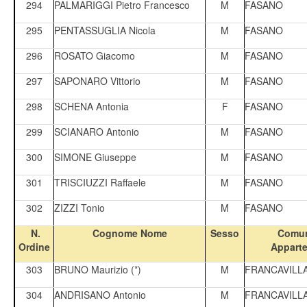
294
PALMARIGGI Pietro Francesco
M
FASANO
295
PENTASSUGLIA Nicola
M
FASANO
296
ROSATO Giacomo
M
FASANO
297
SAPONARO Vittorio
M
FASANO
298
SCHENA Antonia
F
FASANO
299
SCIANARO Antonio
M
FASANO
300
SIMONE Giuseppe
M
FASANO
301
TRISCIUZZI Raffaele
M
FASANO
302
ZIZZI Tonio
M
FASANO
N.
Cognome Nome
Sesso
Comun
Ordine
Appart
303
BRUNO Maurizio (*)
M
FRANCAVILL
304
ANDRISANO Antonio
M
FRANCAVILL