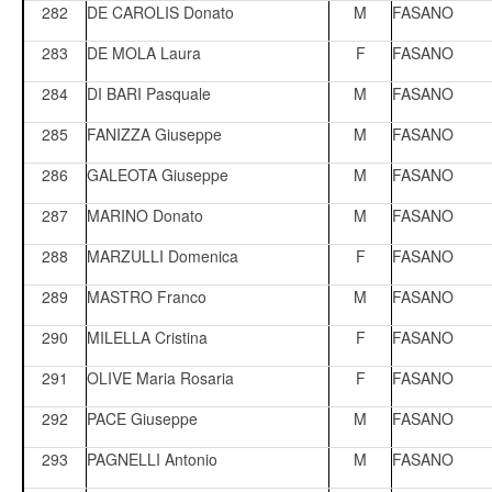
282
DE CAROLIS Donato
M
FASANO
283
DE MOLA Laura
F
FASANO
284
DI BARI Pasquale
M
FASANO
285
FANIZZA Giuseppe
M
FASANO
286
GALEOTA Giuseppe
M
FASANO
287
MARINO Donato
M
FASANO
288
MARZULLI Domenica
F
FASANO
289
MASTRO Franco
M
FASANO
290
MILELLA Cristina
F
FASANO
291
OLIVE Maria Rosaria
F
FASANO
292
PACE Giuseppe
M
FASANO
293
PAGNELLI Antonio
M
FASANO