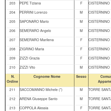
203
PEPE Tiziana
F
CISTERNINO
204
PERRINI Lorenzo
M
CISTERNINO
205
SAPONARO Mario
M
CISTERNINO
206
SEMERARO Angelo
M
CISTERNINO
207
SEMERARO Marilena
F
CISTERNINO
208
ZIGRINO Maria
F
CISTERNINO
209
ZIZZI Grazia
F
CISTERNINO
210
ZIZZI Vito
M
CISTERNINO
N.
Cognome Nome
Sesso
Comun
Ordine
Appart
211
SACCOMANNO Michele (*)
M
TORRE SANT
212
ARENA Giuseppe Santo
M
TORRE SANT
213
COPPOLA Alessia
F
TORRE SANT