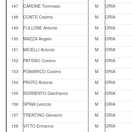
147
CARONE Tommaso
M
ORIA
148
CONTE Cosimo
M
ORIA
149
FULLONE Antonio
M
ORIA
150
MAZZA Angelo
M
ORIA
151
MICELLI Antonio
M
ORIA
152
PATISSO Cosimo
M
ORIA
153
POMARICO Cosimo
M
ORIA
154
PROTO Antonio
M
ORIA
155
SORRENTO Gianfranco
M
ORIA
156
SPINA Leonzio
M
ORIA
157
TRENTINO Giovanni
M
ORIA
158
VITTO Ermanno
M
ORIA