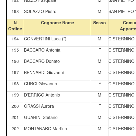
193
SOLAZZO Pietro
M
SAN PIETRO
N.
Cognome Nome
Sesso
Comun
Ordine
Appart
194
CONVERTINI Luca (*)
M
CISTERNINO
195
BACCARO Antonia
F
CISTERNINO
196
BACCARO Donato
M
CISTERNINO
197
BENNARDI Giovanni
M
CISTERNINO
198
CURCI Giovanna
F
CISTERNINO
199
D'ERRICO Antonio
M
CISTERNINO
200
GRASSI Aurora
F
CISTERNINO
201
GUARINI Stefano
M
CISTERNINO
202
MONTANARO Martino
M
CISTERNINO