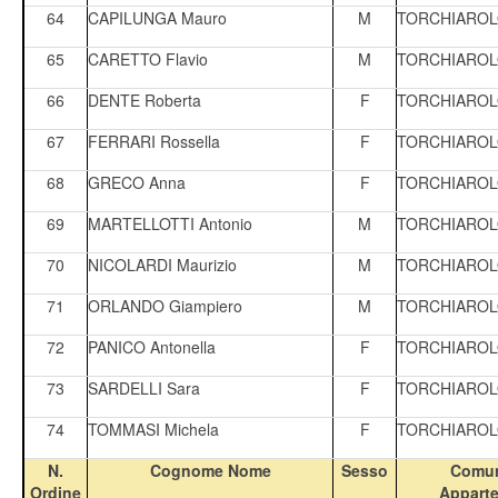
64
CAPILUNGA Mauro
M
TORCHIARO
65
CARETTO Flavio
M
TORCHIARO
66
DENTE Roberta
F
TORCHIARO
67
FERRARI Rossella
F
TORCHIARO
68
GRECO Anna
F
TORCHIARO
69
MARTELLOTTI Antonio
M
TORCHIARO
70
NICOLARDI Maurizio
M
TORCHIARO
71
ORLANDO Giampiero
M
TORCHIARO
72
PANICO Antonella
F
TORCHIARO
73
SARDELLI Sara
F
TORCHIARO
74
TOMMASI Michela
F
TORCHIARO
N.
Cognome Nome
Sesso
Comun
Ordine
Appart