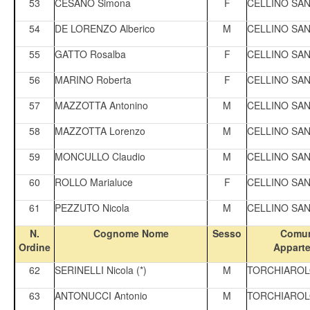
53
CESANO Simona
F
CELLINO SA
54
DE LORENZO Alberico
M
CELLINO SA
55
GATTO Rosalba
F
CELLINO SA
56
MARINO Roberta
F
CELLINO SA
57
MAZZOTTA Antonino
M
CELLINO SA
58
MAZZOTTA Lorenzo
M
CELLINO SA
59
MONCULLO Claudio
M
CELLINO SA
60
ROLLO Marialuce
F
CELLINO SA
61
PEZZUTO Nicola
M
CELLINO SA
N.
Cognome Nome
Sesso
Comun
Ordine
Appart
62
SERINELLI Nicola (*)
M
TORCHIARO
63
ANTONUCCI Antonio
M
TORCHIARO