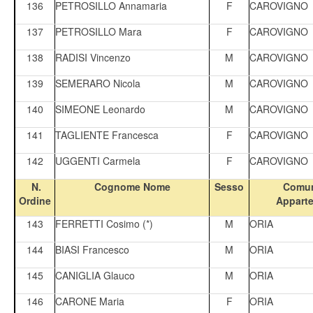
136
PETROSILLO Annamaria
F
CAROVIGNO
137
PETROSILLO Mara
F
CAROVIGNO
138
RADISI Vincenzo
M
CAROVIGNO
139
SEMERARO Nicola
M
CAROVIGNO
140
SIMEONE Leonardo
M
CAROVIGNO
141
TAGLIENTE Francesca
F
CAROVIGNO
142
UGGENTI Carmela
F
CAROVIGNO
N.
Cognome Nome
Sesso
Comun
Ordine
Appart
143
FERRETTI Cosimo (*)
M
ORIA
144
BIASI Francesco
M
ORIA
145
CANIGLIA Glauco
M
ORIA
146
CARONE Maria
F
ORIA