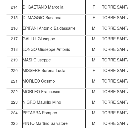
214
DI GAETANO Marcella
F
TORRE SANT
215
DI MAGGIO Susanna
F
TORRE SANT
216
EPIFANI Antonio Baldassarre
M
TORRE SANT
217
GALLU' Giuseppe
M
TORRE SANT
218
LONGO Giuseppe Antonio
M
TORRE SANT
219
MASI Giuseppe
M
TORRE SANT
220
MISSERE Serena Lucia
F
TORRE SANT
221
MORLEO Cosimo
M
TORRE SANT
222
MORLEO Francesco
M
TORRE SANT
223
NIGRO Maurilio Mino
M
TORRE SANT
224
PETARRA Pompeo
M
TORRE SANT
225
PINTO Martino Salvatore
M
TORRE SANT