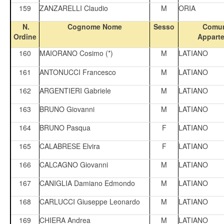
159
ZANZARELLI Claudio
M
ORIA
N.
Cognome Nome
Sesso
Comun
Ordine
Appart
160
MAIORANO Cosimo (*)
M
LATIANO
161
ANTONUCCI Francesco
M
LATIANO
162
ARGENTIERI Gabriele
M
LATIANO
163
BRUNO Giovanni
M
LATIANO
164
BRUNO Pasqua
F
LATIANO
165
CALABRESE Elvira
F
LATIANO
166
CALCAGNO Giovanni
M
LATIANO
167
CANIGLIA Damiano Edmondo
M
LATIANO
168
CARLUCCI Giuseppe Leonardo
M
LATIANO
169
CHIERA Andrea
M
LATIANO