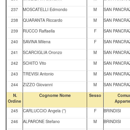
237
MOSCATELLI Edmondo
M
SAN PANCRA
238
QUARANTA Riccardo
M
SAN PANCRA
239
RUCCO Raffaella
F
SAN PANCRA
240
SAVINA Milena
F
SAN PANCRA
241
SCARCIGLIA Oronzo
M
SAN PANCRA
242
SCHITO Vito
M
SAN PANCRA
243
TREVISI Antonio
M
SAN PANCRA
244
ZIZZO Giovanni
M
SAN PANCRA
N.
Cognome Nome
Sesso
Comun
Ordine
Appart
245
CARLUCCIO Angela (*)
F
BRINDISI
246
ALPARONE Stefano
M
BRINDISI