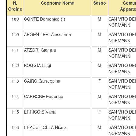
N.
Cognome Nome
Sesso
Comun
Ordine
Appart
109
CONTE Domenico (*)
M
SAN VITO DEI
NORMANNI
110
ARGENTIERI Alessandro
M
SAN VITO DEI
NORMANNI
111
ATZORI Gionata
M
SAN VITO DEI
NORMANNI
112
BOGGIA Luigi
M
SAN VITO DEI
NORMANNI
113
CAIRO Giuseppina
F
SAN VITO DEI
NORMANNI
114
CARRONE Federico
M
SAN VITO DEI
NORMANNI
115
ERRICO Silvana
F
SAN VITO DEI
NORMANNI
116
FRACCHIOLLA Nicola
M
SAN VITO DEI
NORMANNI