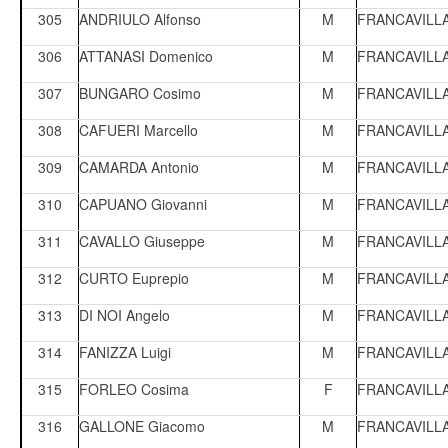
305
ANDRIULO Alfonso
M
FRANCAVILL
306
ATTANASI Domenico
M
FRANCAVILL
307
BUNGARO Cosimo
M
FRANCAVILL
308
CAFUERI Marcello
M
FRANCAVILL
309
CAMARDA Antonio
M
FRANCAVILL
310
CAPUANO Giovanni
M
FRANCAVILL
311
CAVALLO Giuseppe
M
FRANCAVILL
312
CURTO Euprepio
M
FRANCAVILL
313
DI NOI Angelo
M
FRANCAVILL
314
FANIZZA Luigi
M
FRANCAVILL
315
FORLEO Cosima
F
FRANCAVILL
316
GALLONE Giacomo
M
FRANCAVILL