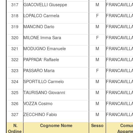
317
GIACOVELLI Giuseppe
M
FRANCAVILL
318
LOPALCO Carmela
F
FRANCAVILL
319
MANCINO Dario
M
FRANCAVILL
320
MILONE Imma Sara
F
FRANCAVILL
321
MODUGNO Emanuele
M
FRANCAVILL
322
PAPPADA' Raffaele
M
FRANCAVILL
323
PASSARO Maria
F
FRANCAVILL
324
SPORTILLO Carmelo
M
FRANCAVILL
325
TAURISANO Giovanni
M
FRANCAVILL
326
VOZZA Cosimo
M
FRANCAVILL
327
ZECCHINO Fabio
M
FRANCAVILL
N.
Cognome Nome
Sesso
Comun
Ordine
Appart