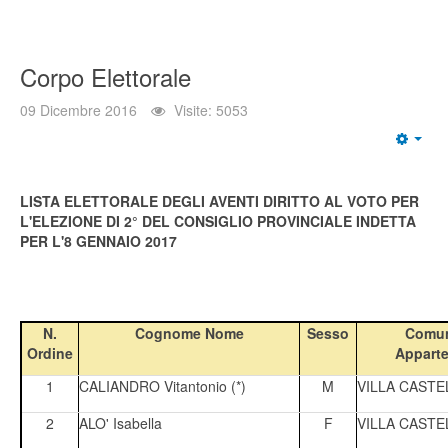
Corpo Elettorale
09 Dicembre 2016
Visite: 5053
LISTA ELETTORALE DEGLI AVENTI DIRITTO AL VOTO PER
L'ELEZIONE DI 2° DEL CONSIGLIO PROVINCIALE INDETTA
PER L'8 GENNAIO 2017
N.
Cognome Nome
Sesso
Comun
Ordine
Appart
1
CALIANDRO Vitantonio (*)
M
VILLA CASTE
2
ALO' Isabella
F
VILLA CASTE