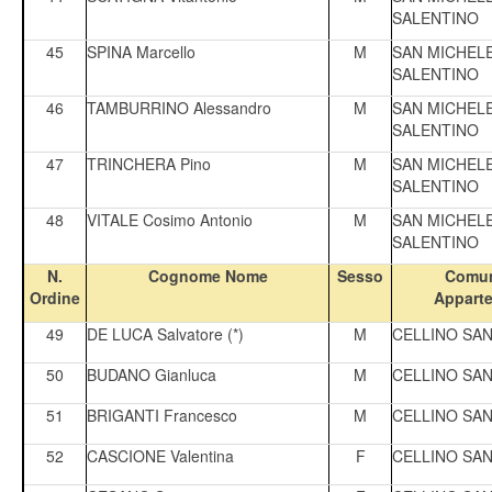
SALENTINO
45
SPINA Marcello
M
SAN MICHEL
SALENTINO
46
TAMBURRINO Alessandro
M
SAN MICHEL
SALENTINO
47
TRINCHERA Pino
M
SAN MICHEL
SALENTINO
48
VITALE Cosimo Antonio
M
SAN MICHEL
SALENTINO
N.
Cognome Nome
Sesso
Comun
Ordine
Appart
49
DE LUCA Salvatore (*)
M
CELLINO SA
50
BUDANO Gianluca
M
CELLINO SA
51
BRIGANTI Francesco
M
CELLINO SA
52
CASCIONE Valentina
F
CELLINO SA