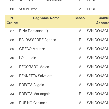
26
VOLPE Ivan
M
ERCHIE
N.
Cognome Nome
Sesso
Comun
Ordine
Appart
27
FINA Domenico (*)
M
SAN DONACI
28
BALDASSARRE Agnese
F
SAN DONACI
29
GRECO Maurizio
M
SAN DONACI
30
LOLLI Lelio
M
SAN DONACI
31
PECORARO Marco
M
SAN DONACI
32
PENNETTA Salvatore
M
SAN DONACI
33
PRESTA Angelo
M
SAN DONACI
34
PRESTA Mariangela
F
SAN DONACI
35
RUBINO Cosimino
M
SAN DONACI