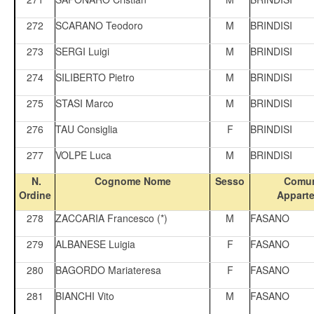
272
SCARANO Teodoro
M
BRINDISI
273
SERGI Luigi
M
BRINDISI
274
SILIBERTO Pietro
M
BRINDISI
275
STASI Marco
M
BRINDISI
276
TAU Consiglia
F
BRINDISI
277
VOLPE Luca
M
BRINDISI
N.
Cognome Nome
Sesso
Comun
Ordine
Appart
278
ZACCARIA Francesco (*)
M
FASANO
279
ALBANESE Luigia
F
FASANO
280
BAGORDO Mariateresa
F
FASANO
281
BIANCHI Vito
M
FASANO