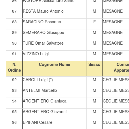
86
PASTORE Alessandro Santo
M
MESAGNE
87
RESTA Mauro Antonio
M
MESAGNE
88
SARACINO Rosanna
F
MESAGNE
89
SEMERARO Giuseppe
M
MESAGNE
90
TURE Omar Salvatore
M
MESAGNE
91
VIZZINO Luigi
M
MESAGNE
N.
Cognome Nome
Sesso
Comun
Ordine
Appart
92
CAROLI Luigi (*)
M
CEGLIE MES
93
ANTELMI Marcello
M
CEGLIE MES
94
ARGENTIERO Gianluca
M
CEGLIE MES
95
ARGENTIERO Giovanni
M
CEGLIE MES
96
EPIFANI Cesare
M
CEGLIE MES