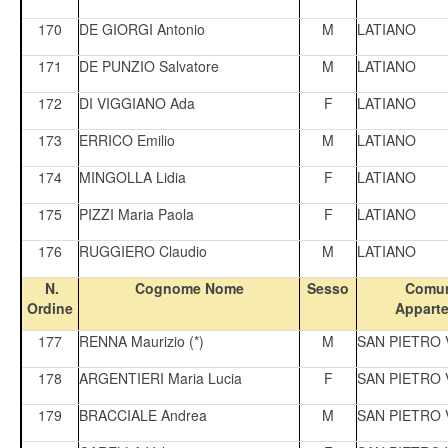
170
DE GIORGI Antonio
M
LATIANO
171
DE PUNZIO Salvatore
M
LATIANO
172
DI VIGGIANO Ada
F
LATIANO
173
ERRICO Emilio
M
LATIANO
174
MINGOLLA Lidia
F
LATIANO
175
PIZZI Maria Paola
F
LATIANO
176
RUGGIERO Claudio
M
LATIANO
N.
Cognome Nome
Sesso
Comun
Ordine
Appart
177
RENNA Maurizio (*)
M
SAN PIETRO
178
ARGENTIERI Maria Lucia
F
SAN PIETRO
179
BRACCIALE Andrea
M
SAN PIETRO