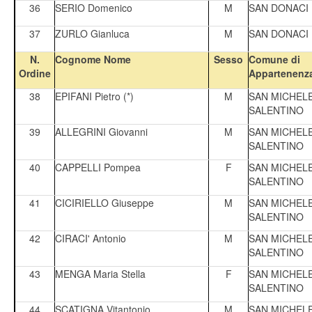
36
SERIO Domenico
M
SAN DONACI
37
ZURLO Gianluca
M
SAN DONACI
N.
Cognome Nome
Sesso
Comune di
Ordine
Appartenenz
38
EPIFANI Pietro (*)
M
SAN MICHEL
SALENTINO
39
ALLEGRINI Giovanni
M
SAN MICHEL
SALENTINO
40
CAPPELLI Pompea
F
SAN MICHEL
SALENTINO
41
CICIRIELLO Giuseppe
M
SAN MICHEL
SALENTINO
42
CIRACI' Antonio
M
SAN MICHEL
SALENTINO
43
MENGA Maria Stella
F
SAN MICHEL
SALENTINO
44
SCATIGNA Vitantonio
M
SAN MICHEL