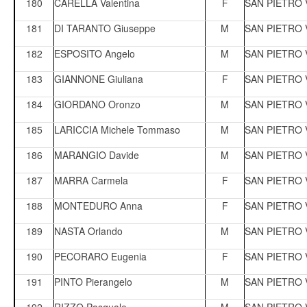
180
CARELLA Valentina
F
SAN PIETRO
181
DI TARANTO Giuseppe
M
SAN PIETRO
182
ESPOSITO Angelo
M
SAN PIETRO
183
GIANNONE Giuliana
F
SAN PIETRO
184
GIORDANO Oronzo
M
SAN PIETRO
185
LARICCIA Michele Tommaso
M
SAN PIETRO
186
MARANGIO Davide
M
SAN PIETRO
187
MARRA Carmela
F
SAN PIETRO
188
MONTEDURO Anna
F
SAN PIETRO
189
NASTA Orlando
M
SAN PIETRO
190
PECORARO Eugenia
F
SAN PIETRO
191
PINTO Pierangelo
M
SAN PIETRO
192
RIZZO Pasquale
M
SAN PIETRO