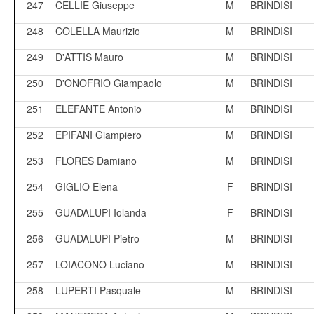
247
CELLIE Giuseppe
M
BRINDISI
248
COLELLA Maurizio
M
BRINDISI
249
D'ATTIS Mauro
M
BRINDISI
250
D'ONOFRIO Giampaolo
M
BRINDISI
251
ELEFANTE Antonio
M
BRINDISI
252
EPIFANI Giampiero
M
BRINDISI
253
FLORES Damiano
M
BRINDISI
254
GIGLIO Elena
F
BRINDISI
255
GUADALUPI Iolanda
F
BRINDISI
256
GUADALUPI Pietro
M
BRINDISI
257
LOIACONO Luciano
M
BRINDISI
258
LUPERTI Pasquale
M
BRINDISI