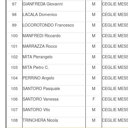
97
GIANFREDA Giovanni
M
CEGLIE MES
98
LACALA Domenico
M
CEGLIE MES
99
LOCOROTONDO Francesco
M
CEGLIE MES
100
MANFREDI Riccardo
M
CEGLIE MES
101
MARRAZZA Rocco
M
CEGLIE MES
102
MITA Pierangelo
M
CEGLIE MES
103
MITA Pietro C.
M
CEGLIE MES
104
PERRINO Angelo
M
CEGLIE MES
105
SANTORO Pasquale
M
CEGLIE MES
106
SANTORO Vanessa
F
CEGLIE MES
107
SANTORO Vito
M
CEGLIE MES
108
TRINCHERA Nicola
M
CEGLIE MES