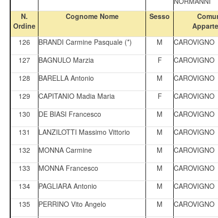
NORMANNI
N.
Cognome Nome
Sesso
Comun
Ordine
Appart
126
BRANDI Carmine Pasquale (*)
M
CAROVIGNO
127
BAGNULO Marzia
F
CAROVIGNO
128
BARELLA Antonio
M
CAROVIGNO
129
CAPITANIO Madia Maria
F
CAROVIGNO
130
DE BIASI Francesco
M
CAROVIGNO
131
LANZILOTTI Massimo Vittorio
M
CAROVIGNO
132
MONNA Carmine
M
CAROVIGNO
133
MONNA Francesco
M
CAROVIGNO
134
PAGLIARA Antonio
M
CAROVIGNO
135
PERRINO Vito Angelo
M
CAROVIGNO